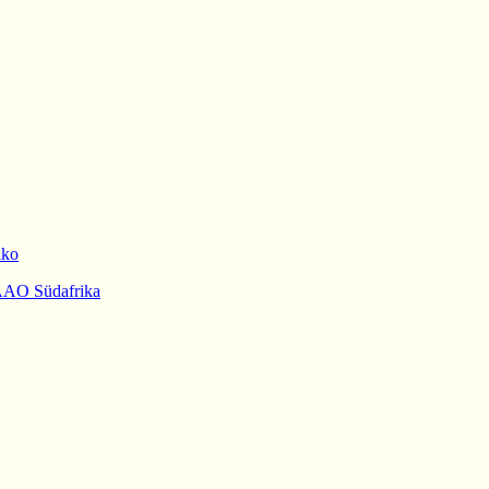
iko
AAO Südafrika