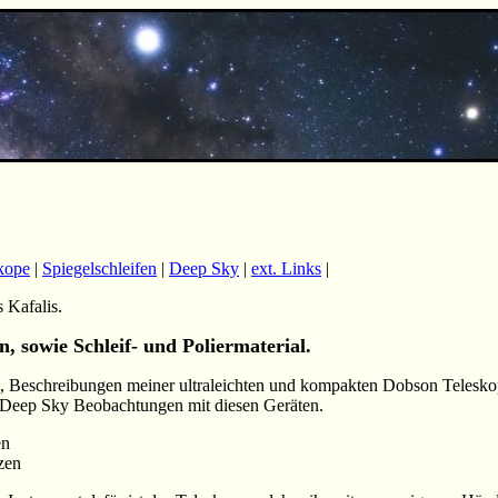
kope
|
Spiegelschleifen
|
Deep Sky
|
ext. Links
|
 Kafalis.
n, sowie Schleif- und Poliermaterial.
en, Beschreibungen meiner ultraleichten und kompakten Dobson Telesko
 Deep Sky Beobachtungen mit diesen Geräten.
en
zen