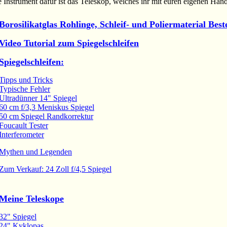
e Instrument dafür ist das Teleskop, welches ihr mit euren eigenen Hän
Borosilikatglas Rohlinge, Schleif- und Poliermaterial Best
Video Tutorial zum Spiegelschleifen
Spiegelschleifen:
Tipps und Tricks
Typische Fehler
Ultradünner 14" Spiegel
60 cm f/3,3 Meniskus Spiegel
50 cm Spiegel Randkorrektur
Foucault Tester
Interferometer
Mythen und Legenden
Zum Verkauf: 24 Zoll f/4,5 Spiegel
Meine Teleskope
32" Spiegel
24" Kyklopas