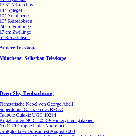
17,5" Aristarchos
14" Spiegel
10" Archimedes
10" Reisedobson
24 cm Fünflinge
17 cm Zwillinge
6" Reisedobson
Andere Teleskope
Münchener Selbstbau Teleskope
Deep Sky Beobachtung
Planetarische Nebel von George Abell
Superdünne Galaxien des RFGC
Tadpole Galaxie UGC 10214
Kugelhaufen NGC 5053 + Hintergrundsgalaxien
NGC 70 Gruppe in der Andromeda
Großglockner Dobsonfest August 2000