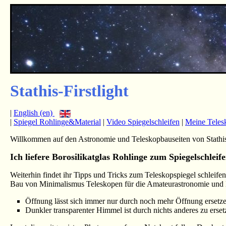
Stathis-Firstlight
|
English (en)
|
Spiegel Rohlinge&Material
|
Video Spiegelschleifen
|
Meine Teles
Willkommen auf den Astronomie und Teleskopbauseiten von Stathis
Ich liefere Borosilikatglas Rohlinge zum Spiegelschleife
Weiterhin findet ihr Tipps und Tricks zum Teleskopspiegel schleif
Bau von Minimalismus Teleskopen für die Amateurastronomie und
Öffnung lässt sich immer nur durch noch mehr Öffnung ersetz
Dunkler transparenter Himmel ist durch nichts anderes zu erset