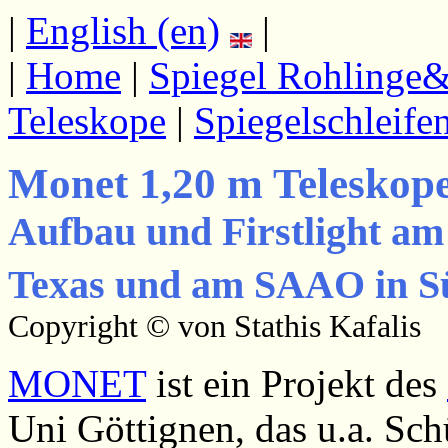
|
English (en)
|
|
Home
|
Spiegel Rohlinge&
Teleskope
|
Spiegelschleife
Monet 1,20 m Teleskop
Aufbau und Firstlight am
Texas und am SAAO in S
Copyright © von
Stathis Kafalis
MONET
ist ein Projekt des
Uni Göttignen, das u.a. Sch