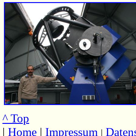
^ Top
|
Home
|
Impressum
Daten
|